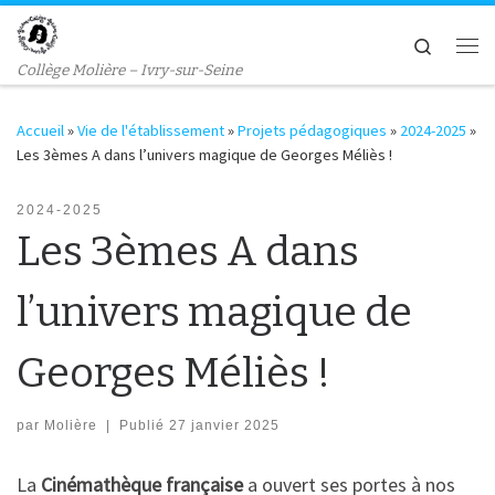
Passer au contenu
Search
Me
Collège Molière – Ivry-sur-Seine
Accueil
»
Vie de l'établissement
»
Projets pédagogiques
»
2024-2025
»
Les 3èmes A dans l’univers magique de Georges Méliès !
2024-2025
Les 3èmes A dans
l’univers magique de
Georges Méliès !
par
Molière
|
Publié
27 janvier 2025
La
Cinémathèque française
a ouvert ses portes à nos