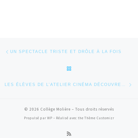
Parcourir les articles
Article précédent
UN SPECTACLE TRISTE ET DRÔLE À LA FOIS
RETOUR À LA LISTE DES
Ar
LES ÉLÈVES DE L’ATELIER CINÉMA DÉCOUVRENT LE MONTAGE
© 2026
Collège Molière
– Tous droits réservés
Propulsé par
WP
– Réalisé avec the
Thème Customizr