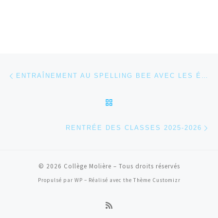
Parcourir les articles
Article précédent
ENTRAÎNEMENT AU SPELLING BEE AVEC LES ÉLÈVES DE CM1
RETOUR À LA LISTE DES
Ar
RENTRÉE DES CLASSES 2025-2026
© 2026
Collège Molière
– Tous droits réservés
Propulsé par
WP
– Réalisé avec the
Thème Customizr