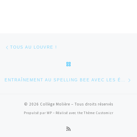
Parcourir les articles
Article précédent
TOUS AU LOUVRE !
RETOUR À LA LISTE DES
Ar
ENTRAÎNEMENT AU SPELLING BEE AVEC LES ÉLÈVES DE CM1
© 2026
Collège Molière
– Tous droits réservés
Propulsé par
WP
– Réalisé avec the
Thème Customizr