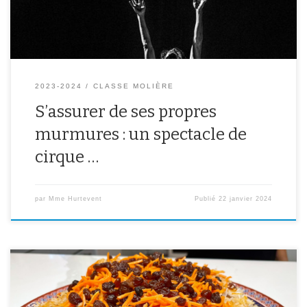
2023-2024
CLASSE MOLIÈRE
S’assurer de ses propres
murmures : un spectacle de
cirque …
par
Mme Hurtevent
Publié
22 janvier 2024