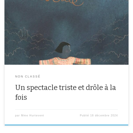
Nous sommes allés voir un spectacle au théâtre Antoine Vitez lundi
16 décembre. C’est l’histoire de Dominique qui a tout perdu dans
sa vie : sa maison, son travail, elle est pauvre. C’est bizarre : elle a
perdu toute sa vie et elle commence à disparaître. Elle est
malheureuse. Elle […]
NON CLASSÉ
Un spectacle triste et drôle à la
fois
par
Mme Hurtevent
Publié
16 décembre 2024