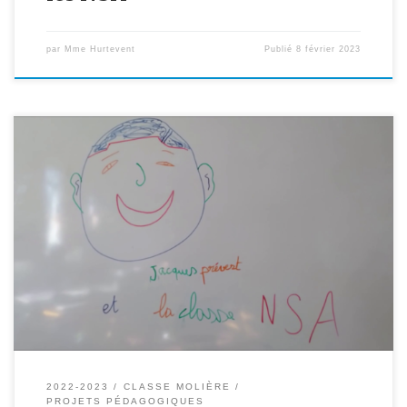
par
Mme Hurtevent
Publié
8 février 2023
Après avoir travaillé sur le court-métrage de Chenghua Yang inspiré
par le poème, les élèves ont travaillé sur le texte de Prévert « Le
Cancre » en le mettant en voix et en scène.
2022-2023
CLASSE MOLIÈRE
PROJETS PÉDAGOGIQUES