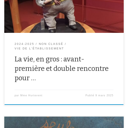
classe, nous avons lu le livre La vie , en gros de Mickaël Olivier .
Dans le livre, nous avons découvert […]
2024-2025
NON CLASSÉ
VIE DE L'ÉTABLISSEMENT
La vie, en gros : avant-
première et double rencontre
pour …
par
Mme Hurtevent
Publié
9 mars 2025