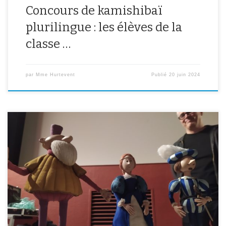
Concours de kamishibaï
plurilingue : les élèves de la
classe …
par
Mme Hurtevent
Publié
20 juin 2024
Lundi 22 janvier on est partis au cinéma pour regarder le film Léo
en avant-première. Le réalisateur était là. C’est un film
d’animation. La fabrication du film a duré 12 ans. Il y a 200
personnes qui ont fait le film. Le film est fait avec des dessins et
des […]