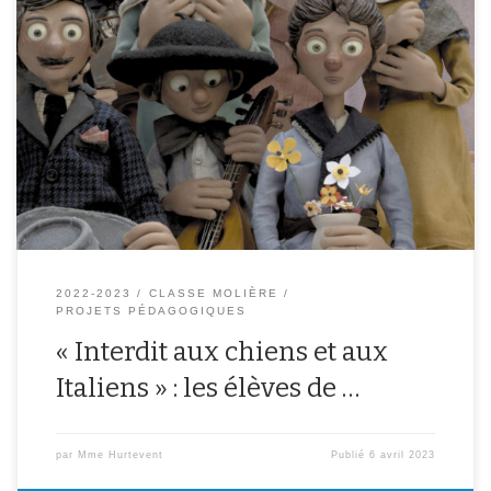
Mardi 4 avril, nous avons vu le film Interdit aux chiens et aux
Italiens, d’Alain Ughetto Le réalisateur raconte la vraie histoire de
sa famille dans le film sur les grands-parents parce que on voit sa
main et il parle dans le film. À la fin du film on voit […]
2022-2023
CLASSE MOLIÈRE
PROJETS PÉDAGOGIQUES
« Interdit aux chiens et aux
Italiens » : les élèves de …
par
Mme Hurtevent
Publié
6 avril 2023