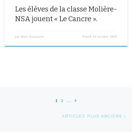
Les élèves de la classe Molière-
NSA jouent « Le Cancre ».
par
Mme Hurtevent
Publié
16 octobre 2022
Navigation dans les articles
1
2
…
4
Ar
ARTICLES PLUS ANCIENS