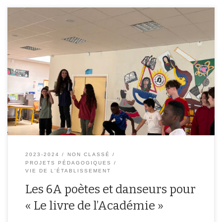
Les élèves de 6A ont eu la chance de participer au dispositif « Le
livre de l’Académie ». Accompagnés par l’écrivain Bernard
Chambaz, ils ont composé un long poème collectif sur le thème
« Faire équipe ensemble ». Ils ont dû beaucoup lire, beaucoup
écrire et réécrire, faire des recherches sur les athlètes hors […]
2023-2024
NON CLASSÉ
PROJETS PÉDAGOGIQUES
VIE DE L'ÉTABLISSEMENT
Les 6A poètes et danseurs pour
« Le livre de l’Académie »