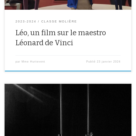
2023-2024
CLASSE MOLIÈRE
Léo, un film sur le maestro
Léonard de Vinci
par
Mme Hurtevent
Publié
23 janvier 2024
On est partis pour voir un spectacle au théâtre avec plein d’élèves.
Il y avait une batterie sur la scène. Il y avait deux messieurs : un qui
jouait de la batterie et un qui jonglait. Le musicien faisait de la
musique avec un petit piano, des sortes de cordes, […]