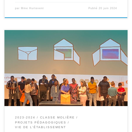
par
Mme Hurtevent
Publié
20 juin 2024
Jeudi 13 juin, les élèves de la classe Molière-NSA ont reçu un prix
pour leur kamishibaï « En quoi est faite la lune ? » Retour sur
l’histoire de cette victoire… Les élèves de la classe Molière-NSA
ont participé cette année au concours de kamishibaï plurilingue
organisé par l’association DULALA. Un kamishibaï […]
2023-2024
CLASSE MOLIÈRE
PROJETS PÉDAGOGIQUES
VIE DE L'ÉTABLISSEMENT