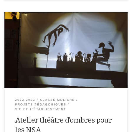
Vendredi 3 février les élèves de la classe Molière-NSA ont participé
à un atelier animé par une marionnettiste de la compagnie Les
ombres portées. Les élèves expliquent le fonctionnement du
théâtre d’ombres. « Pour l’atelier d’ombres il faut l’obscurité. On a
utilisé des torches, un tissu blanc comme écran. Quelqu’un allume
[…]
2022-2023
CLASSE MOLIÈRE
PROJETS PÉDAGOGIQUES
VIE DE L'ÉTABLISSEMENT
Atelier théâtre d’ombres pour
les NSA