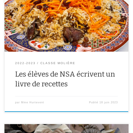
Les élèves de la classe NSA ont écrit leur recette favorite. Ils ont
aussi expliqué ce qu’elle représente pour eux. Vous pouvez les
lire et les écouter dans leur livre de recettes numérique. Notre
livre de recettesClick to read this book, made with Book
Creatorread.bookcreator.com
2022-2023
CLASSE MOLIÈRE
Les élèves de NSA écrivent un
livre de recettes
par
Mme Hurtevent
Publié
18 juin 2023