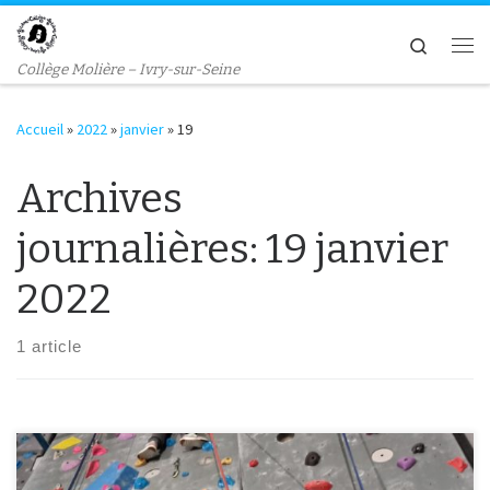
Passer au contenu
Search
Me
Collège Molière – Ivry-sur-Seine
Accueil
»
2022
»
janvier
»
19
Archives
journalières:
19 janvier
2022
1 article