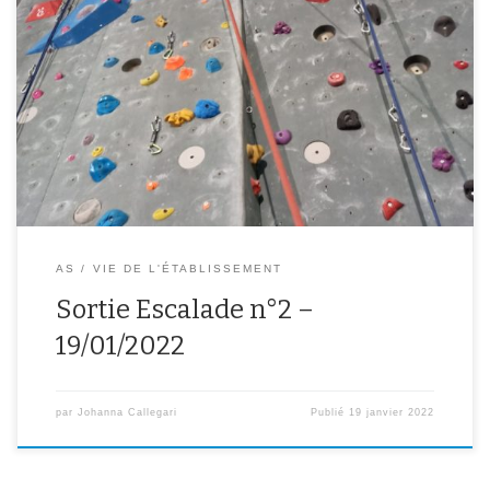
Une sortie Escalade a été organisée le mercredi 19 janvier de 13h
à 15h30 pour les élèves de l’AS pour une initiation à l’escalade au
gymnase de l’Orme au chat à Ivry sur seine. 15 élèves de l’AS se
sont donc confrontés au mur d’escalade et à leur peur du […]
AS
VIE DE L'ÉTABLISSEMENT
Sortie Escalade n°2 –
19/01/2022
par
Johanna Callegari
Publié
19 janvier 2022