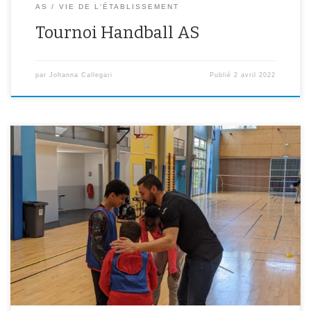
AS
VIE DE L'ÉTABLISSEMENT
Tournoi Handball AS
par
Johanna Callegari
Publié
2 avril 2022
Mercredi dernier, les licenciés de l’AS participant au projet
handball ont eu la chance de se confronter à deux handballeurs
professionnels de l’US Ivry, Robin DOURTE et Waël CHATTI. Ces
joueurs professionnels ont pu partager avec nos élèves leur
expérience de sportifs de haut niveau, mais également leur
donner des […]