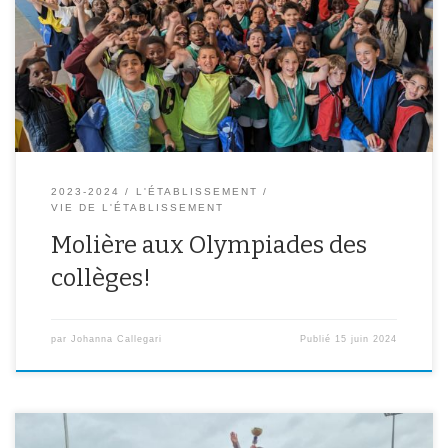
défier leurs camarades d’autres collèges d’Ivry sous la forme de
rencontres et de découvertes sportives. Ils ont ainsi pu pratiquer le
kinball, la balle aux prisonniers, le tchoukball, poules renards
vipères, […]
2023-2024
L'ÉTABLISSEMENT
VIE DE L'ÉTABLISSEMENT
Molière aux Olympiades des
collèges!
par
Johanna Callegari
Publié
15 juin 2024