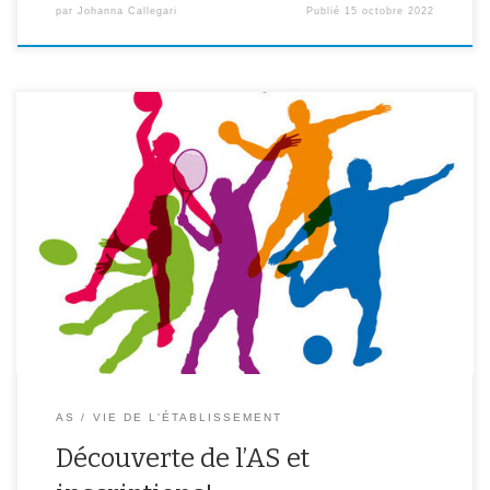
par
Johanna Callegari
Publié
15 octobre 2022
Lors de la matinée du mercredi 21 septembre 2022, tous les
élèves de 6èmes ont pu découvrir et pratiquer les différentes
activités proposées à l’Association Sportive du Collège. Ainsi, ils
ont pu s’initier au football, au handball et à l’escalade au stade
Lénine et dans la salle de l’Orme au […]
AS
VIE DE L'ÉTABLISSEMENT
Découverte de l’AS et