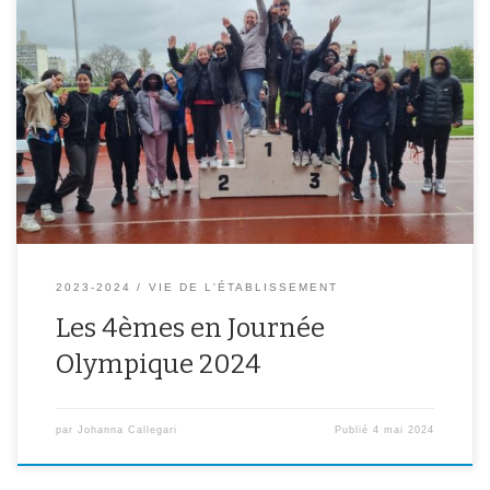
Le jeudi 2 mai 2024, toutes les classes de 4èmes se sont
affrontées lors d’une journée olympique au Stade Clerville. Ils ont
participé à différentes épreuves athlétiques (lancer de vortex,
saut en longueur, course de haies, sprint, relais) dans lesquelles ils
devaient réaliser la meilleure performance collective dans le but
[…]
2023-2024
VIE DE L'ÉTABLISSEMENT
Les 4èmes en Journée
Olympique 2024
par
Johanna Callegari
Publié
4 mai 2024