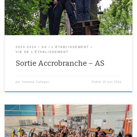
d’autres déjà aguerris sont même allés jusqu’au parcours rouge à
10m de hauteur! Des photos sont disponibles ci-dessous.
2023-2024
AS
L'ÉTABLISSEMENT
VIE DE L'ÉTABLISSEMENT
Sortie Accrobranche – AS
par
Johanna Callegari
Publié
19 juin 2024
Une vingtaine d’élèves de chaque niveau de classe ont été
sélectionnés pour participer aux Olympiades des collèges et ainsi