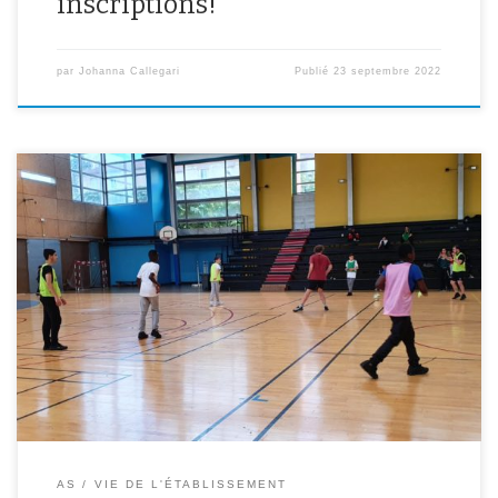
inscriptions!
par
Johanna Callegari
Publié
23 septembre 2022
Une trentaine d’élèves de l’AS ont participé ce mercredi après-
midi au tournoi de printemps de l’AS, du futsal. Les élèves se sont
tous amusés, ont bien joué et ont même défié des professeurs et
des adultes du collège venus participer contre eux ou avec eux
pour certaines équipes. Le tournoi […]
AS
VIE DE L'ÉTABLISSEMENT