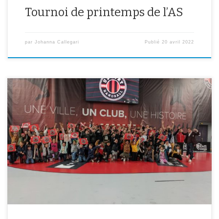
Tournoi de printemps de l’AS
par
Johanna Callegari
Publié
20 avril 2022
Après plusieurs entrainements avec Mme CALLEGARI et Mr
HENNEUSE et après avoir écouté les conseils précieux de deux
handballeurs professionnels la semaine dernière, nos élèves
volontaires de l’AS de 6ème et 5ème ont participé à un tournoi
inter-collèges ce vendredi 1er avril au gymnase Delaune. Ils ont
ainsi rencontré des […]