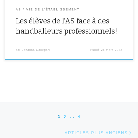
AS
VIE DE L'ÉTABLISSEMENT
Les élèves de l’AS face à des
handballeurs professionnels!
par
Johanna Callegari
Publié
26 mars 2022
Navigation dans les articles
1
2
…
4
Ar
ARTICLES PLUS ANCIENS