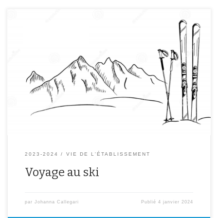
Suivez ici le séjour des élèves au ski à Guébriant ! Arrivée : Après
un long trajet en car, nous sommes bien arrivés. Les élèves sont
émerveillés par les paysages et sont ravis de leur chambre ! Après
avoir cherché leur équipement de ski, ils ont pris leurs marques
dans […]
2023-2024
VIE DE L'ÉTABLISSEMENT
Voyage au ski
par
Johanna Callegari
Publié
4 janvier 2024