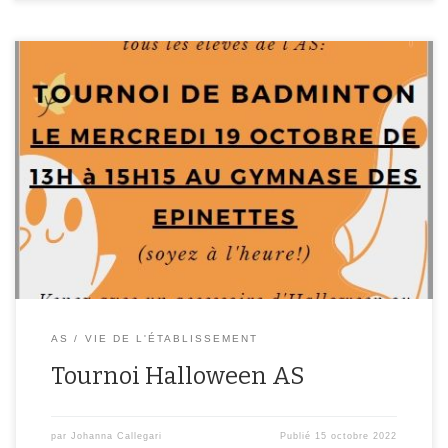
Les professeurs d’EPS organisent un tournoi d’Halloween de
BADMINTON pour tous les élèves inscrits à l’AS, quelque soit
l’activité à laquelle ils sont normalement inscrits. Le tournoi a eu
lieu le mercredi 19 octobre de 13h à 15h15 au gymnase des
Epinettes. Différents adultes du collège ont participé au tournoi
[…]
AS
VIE DE L'ÉTABLISSEMENT
Tournoi Halloween AS
par
Johanna Callegari
Publié
15 octobre 2022