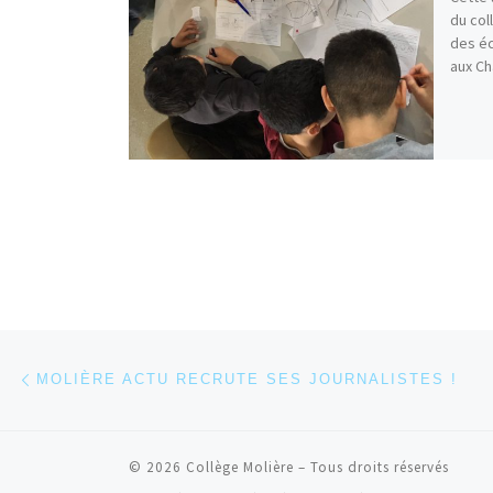
du col
des éc
aux Ch
Parcourir les articles
Article précédent
MOLIÈRE ACTU RECRUTE SES JOURNALISTES !
© 2026
Collège Molière
– Tous droits réservés