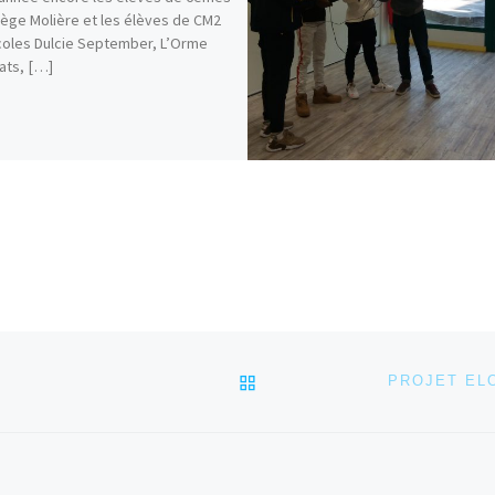
lège Molière et les élèves de CM2
oles Dulcie September, L’Orme
ats, […]
RETOUR À LA LISTE DES