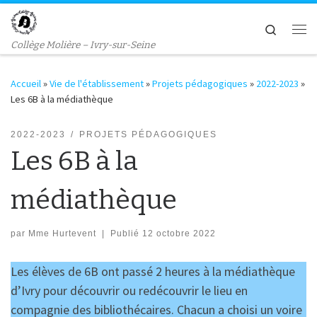
Passer au contenu
Search
Me
Collège Molière – Ivry-sur-Seine
Accueil
»
Vie de l'établissement
»
Projets pédagogiques
»
2022-2023
»
Les 6B à la médiathèque
2022-2023
PROJETS PÉDAGOGIQUES
Les 6B à la
médiathèque
par
Mme Hurtevent
|
Publié
12 octobre 2022
Les élèves de 6B ont passé 2 heures à la médiathèque
d’Ivry pour découvrir ou redécouvrir le lieu en
compagnie des bibliothécaires. Chacun a choisi un voire