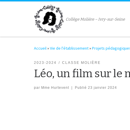
Passer au contenu
Collège Molière – Ivry-sur-Seine
Accueil
»
Vie de l'établissement
»
Projets pédagogique
2023-2024
CLASSE MOLIÈRE
Léo, un film sur le
par
Mme Hurtevent
|
Publié
23 janvier 2024