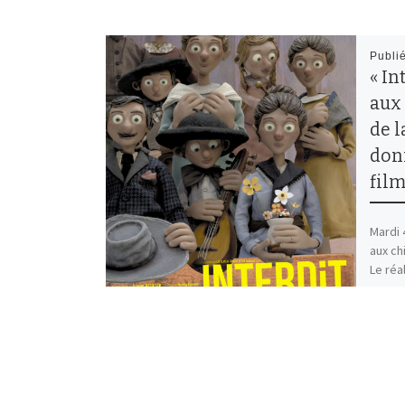
Publi
« In
aux 
de l
donn
fil
Mardi 4
aux ch
Le réa
[…]