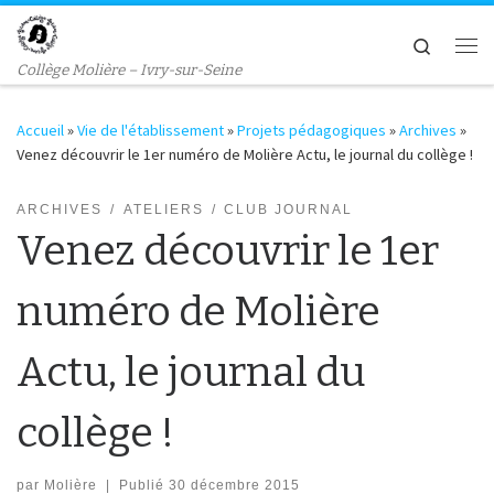
Passer au contenu
Search
Me
Collège Molière – Ivry-sur-Seine
Accueil
»
Vie de l'établissement
»
Projets pédagogiques
»
Archives
»
Venez découvrir le 1er numéro de Molière Actu, le journal du collège !
ARCHIVES
ATELIERS
CLUB JOURNAL
Venez découvrir le 1er
numéro de Molière
Actu, le journal du
collège !
par
Molière
|
Publié
30 décembre 2015