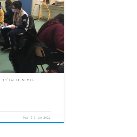
nnée au concours Génération
prendre les comportements éco
belle Terre. L’objectif pour
a forme de leur […]
E L'ÉTABLISSEMENT
Publié
6 juin 2021