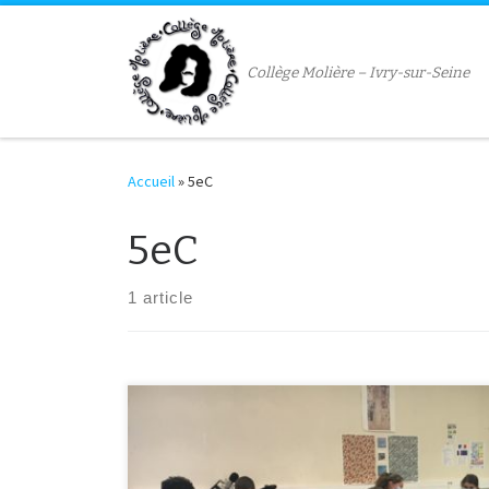
Passer au contenu
Collège Molière – Ivry-sur-Seine
Accueil
»
5eC
5eC
1 article