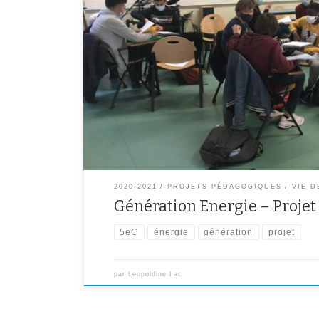
Les classes de 5eC et 5eD se sont présentées cette a
Energie. Une manière ludique de sensibiliser et d’ap
responsables, à adopter pour respecter au mieux notre 
chaque classe a été de présenter un projet, prenant l
2020-2021
PROJETS PÉDAGOGIQUES
VIE D
Génération Energie – Projet
5eC
énergie
génération
projet
par
Leopoldine Lac