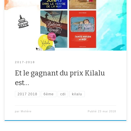
Cette année encore une classe de 6ème a participé au prix Kilalu
organisé par la médiathèque d’Ivry. Ce prix récompense un roman
jeunesse et ce sont les élèves qui votent après avoir lu quatre
livres au cours de l’année. La classe de 6èmeB de Mme Blanco-
Rodriguez était associée à la […]
2017-2018
Et le gagnant du prix Kilalu
est…
2017 2018
6ème
cdi
kilalu
par
Molière
Publié
23 mai 2018