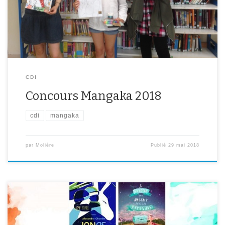
Le dépouillement a eu lieu le 25 mai dernier au CDI et c’est Habi
en 3eD […]
CDI
Concours Mangaka 2018
cdi
mangaka
par
Molière
Publié
29 mai 2018