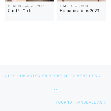
Publié
19 septembre 2022
Publié
18 mars 2023
Chut !!! On lit…
Humanisations 2023
Parcourir les articles
Article précédent
LES CINÉASTES EN HERBE 6E FILMENT DES GAGS !
RETOUR À LA LISTE DES
Ar
TOURNOI HANDBALL AS