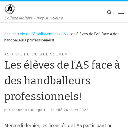
Passer au contenu
Search
Me
Collège Molière – Ivry-sur-Seine
Accueil
»
Vie de l'établissement
»
AS
»
Les élèves de l’AS face à des
handballeurs professionnels!
AS
VIE DE L'ÉTABLISSEMENT
Les élèves de l’AS face à
des handballeurs
professionnels!
par
Johanna Callegari
|
Publié
26 mars 2022
Mercredi dernier, les licenciés de l’AS participant au