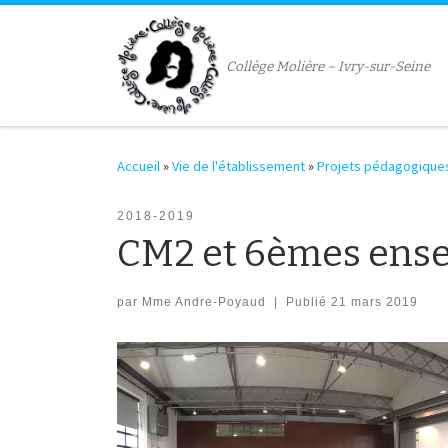
Passer au contenu
Collège Molière – Ivry-sur-Seine
Accueil
»
Vie de l'établissement
»
Projets pédagogique
2018-2019
CM2 et 6èmes ense
par
Mme Andre-Poyaud
|
Publié
21 mars 2019