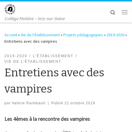
Passer au contenu
Search
Me
Collège Molière – Ivry-sur-Seine
Accueil
»
Vie de l'établissement
»
Projets pédagogiques
»
2019-2020
»
Entretiens avec des vampires
2019-2020
L'ÉTABLISSEMENT
VIE DE L'ÉTABLISSEMENT
Entretiens avec des
vampires
par
Valérie Raimbault
|
Publié
21 octobre 2019
Les 4èmes à la rencontre des vampires
ème