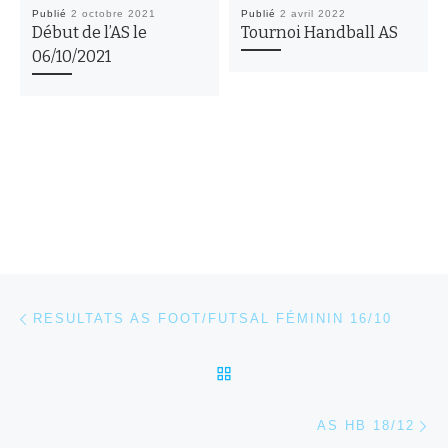
Publié
2 octobre 2021
Publié
2 avril 2022
Début de l’AS le
Tournoi Handball AS
06/10/2021
Parcourir les articles
Article précédent
RESULTATS AS FOOT/FUTSAL FÉMININ 16/10
RETOUR À LA LISTE DES
Ar
AS HB 18/12