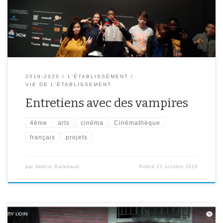
la D.A.A.C (délégation académique aux arts et à la culture).
L’objectif final de ce projet est […]
2019-2020
L'ÉTABLISSEMENT
VIE DE L'ÉTABLISSEMENT
Entretiens avec des vampires
4ème
arts
cinéma
Cinémathèque
français
projets
par
Valérie Raimbault
Publié
21 octobre 2019