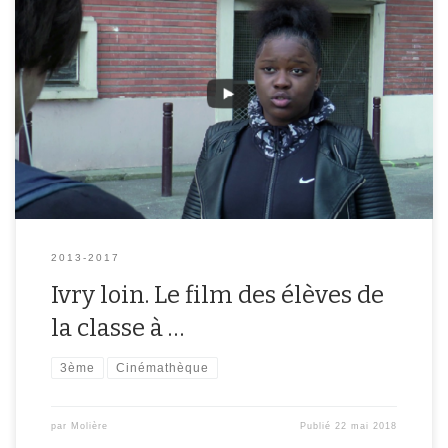
w03c010c&feature=em-comments
2013-2017
Ivry loin. Le film des élèves de
la classe à …
3ème
Cinémathèque
par
Molière
Publié
22 mai 2018