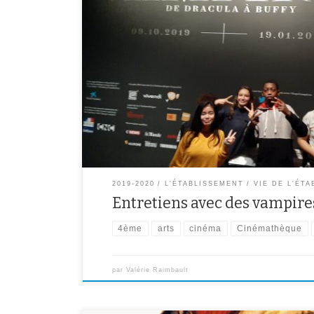
Les 4èmes à la rencontre des vampires Cette année, la
pour participer à un projet culturel en partenariat ave
cinéma Le Luxy et la D.A.A.C (délégation académique aux 
final de ce projet est […]
2019-2020
L'ÉTABLISSEMENT
VIE DE L'ÉT
Entretiens avec des vampire
4ème
arts
cinéma
Cinémathèque
par
Valérie Raimbault