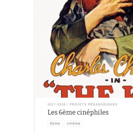
Comme chaque année, les élèves de 6ème bénéficient 
le cinéma Le Luxy. Au programme cette année : aventur
avec Singin’in the rain, L’homme invisible et Tout e
2017-2018
PROJETS PÉDAGOGIQUES
Les 6ème cinéphiles
6ème
cinéma