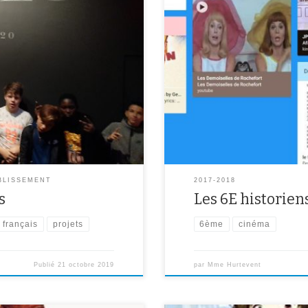
 classe de 4ème A a été choisie
À l’occasion d’un travail sur le fi
c La Cinémathèque Française, le
ont réalisé des padlets sur l’his
arts et à la culture). L’objectif
leur a permis de s’initier à la re
ainsi qu’à […]
ABLISSEMENT
2017-2018
s
Les 6E historie
français
projets
6ème
cinéma
Publié
21 octobre 2019
par
Mme Hurtevent