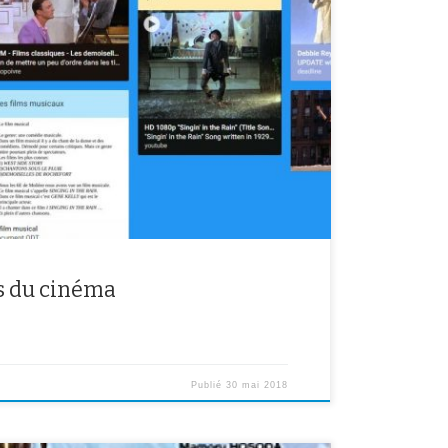
lm de Stanley Donen Singin’in the rain, les élèves de 6E
toire du cinéma et le genre de la comédie musicale. Cela
cherche documentaire dans les livres et sur internent
ns du cinéma
Publié
30 mai 2018