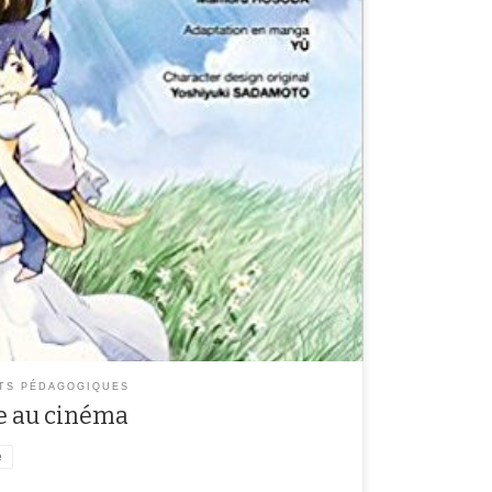
ssement, les élèves de la classe Molière bénéficient
e Luxy. En octobre, ils ont découvert les principes du
l’histoire du cinéma, les jeux d’optique et le
projection. Au fil de […]
TS PÉDAGOGIQUES
re au cinéma
e