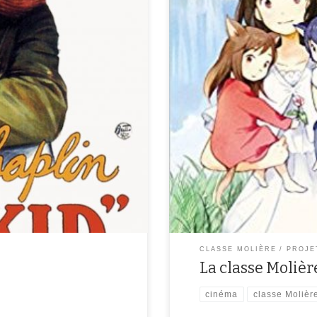
Comme tous les élèves de l’établi
d’un partenariat culturel avec
d’un partenariat avec le cinéma L
es, ruses et histoire du cinéma
cinématographe en travaillant sur 
n haut du monde.
fonctionnement de la cabine de 
CLASSE MOLIÈRE
PROJE
La classe Moliè
cinéma
classe Molièr