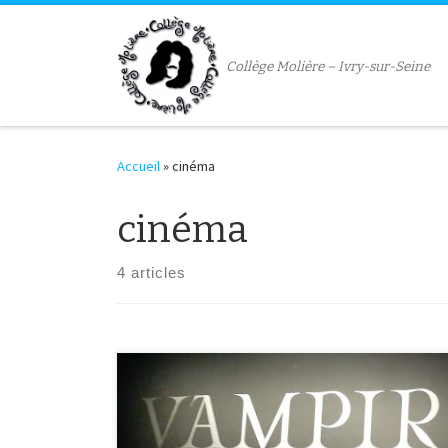
Passer au contenu
Collège Molière – Ivry-sur-Seine
Accueil
»
cinéma
cinéma
4 articles