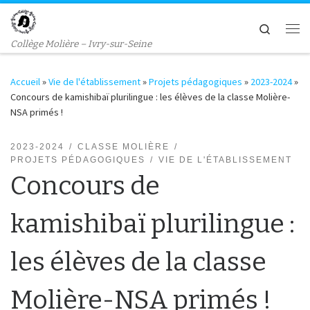
Passer au contenu
Search
Me
Collège Molière – Ivry-sur-Seine
Accueil
»
Vie de l'établissement
»
Projets pédagogiques
»
2023-2024
»
Concours de kamishibaï plurilingue : les élèves de la classe Molière-
NSA primés !
2023-2024
CLASSE MOLIÈRE
PROJETS PÉDAGOGIQUES
VIE DE L'ÉTABLISSEMENT
Concours de
kamishibaï plurilingue :
les élèves de la classe
Molière-NSA primés !